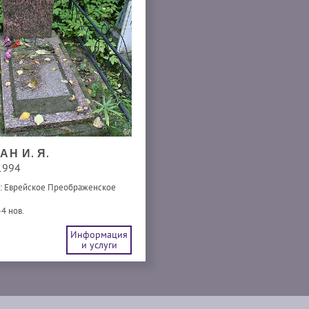
Н И. Я.
1994
:
Еврейское Преображенское
-4 нов.
Информация
и услуги