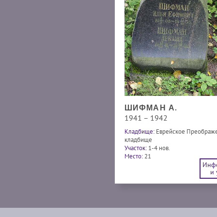
ШИФМАН А.
1941 – 1942
Кладбище:
Еврейское Преображ
кладбище
Участок:
1-4 нов.
Место:
21
Инф
и 