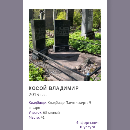
КОСОЙ ВЛАДИМИР
2013 г. с.
Кладбище:
Кладбище Памяти жертв 9
января
Участок:
63 южный
Место:
41
Информация
и услуги