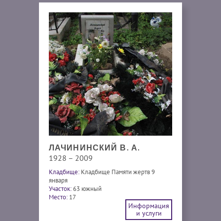
ЛАЧИНИНСКИЙ В. А.
1928 – 2009
Кладбище:
Кладбище Памяти жертв 9
января
Участок:
63 южный
Место:
17
Информация
и услуги