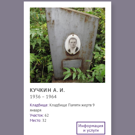
КУЧКИН А. И.
1936 – 1964
Кладбище:
Кладбище Памяти жертв 9
января
Участок:
62
Место:
32
Информация
и услуги