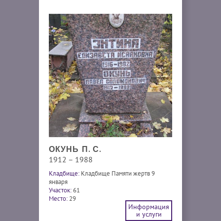
ОКУНЬ П. С.
1912 – 1988
Кладбище:
Кладбище Памяти жертв 9
января
Участок:
61
Место:
29
Информация
и услуги