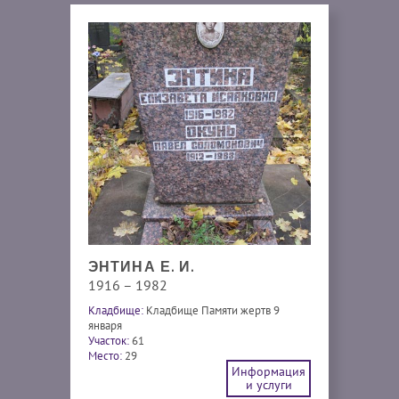
ЭНТИНА Е. И.
1916 – 1982
Кладбище:
Кладбище Памяти жертв 9
января
Участок:
61
Место:
29
Информация
и услуги