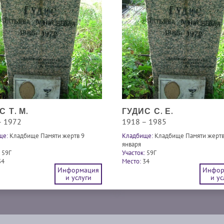
С Т. М.
ГУДИС С. Е.
– 1972
1918 – 1985
ще:
Кладбище Памяти жертв 9
Кладбище:
Кладбище Памяти жертв
января
59Г
Участок:
59Г
34
Место:
34
Информация
Инфор
и услуги
и ус