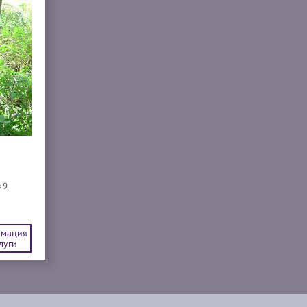
 9
мация
луги