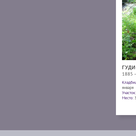
ГУДИ
1885 
Кладби
января
Участок:
Место: