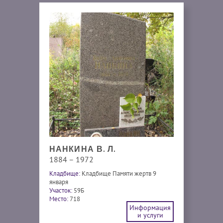
НАНКИНА В. Л.
1884 – 1972
Кладбище:
Кладбище Памяти жертв 9
января
Участок:
59Б
Место:
718
Информация
и услуги