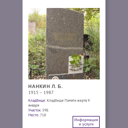
НАНКИН Л. Б.
1915 – 1987
Кладбище:
Кладбище Памяти жертв 9
января
Участок:
59Б
Место:
718
Информация
и услуги