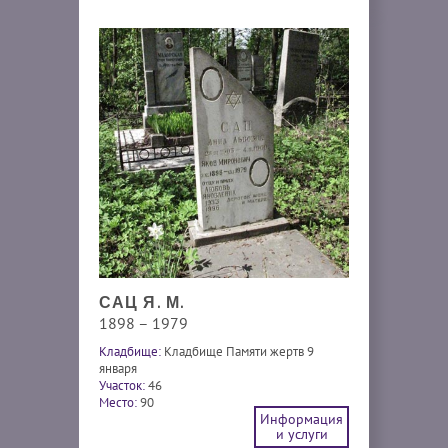
САЦ Я. М.
1898 – 1979
Кладбище:
Кладбище Памяти жертв 9
января
Участок:
46
Место:
90
Информация
и услуги