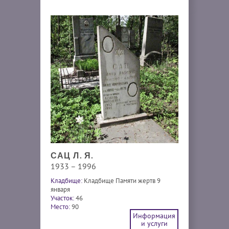
САЦ Л. Я.
1933 – 1996
Кладбище:
Кладбище Памяти жертв 9
января
Участок:
46
Место:
90
Информация
и услуги