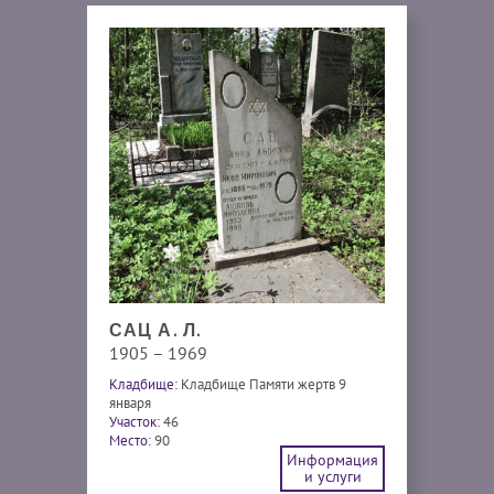
САЦ А. Л.
1905 – 1969
Кладбище:
Кладбище Памяти жертв 9
января
Участок:
46
Место:
90
Информация
и услуги