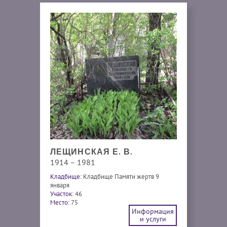
ЛЕЩИНСКАЯ Е. В.
1914 – 1981
Кладбище:
Кладбище Памяти жертв 9
января
Участок:
46
Место:
75
Информация
и услуги