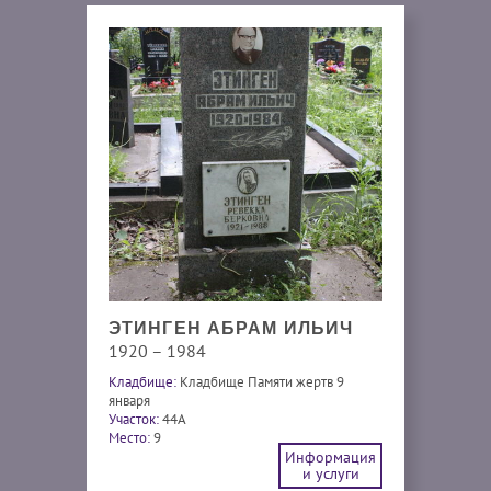
ЭТИНГЕН АБРАМ ИЛЬИЧ
1920 – 1984
Кладбище:
Кладбище Памяти жертв 9
января
Участок:
44A
Место:
9
Информация
и услуги