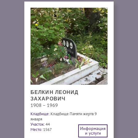
БЕЛКИН ЛЕОНИД
ЗАХАРОВИЧ
1908 – 1969
Кладбище:
Кладбище Памяти жертв 9
января
Участок:
44
Информация
Место:
1567
и услуги