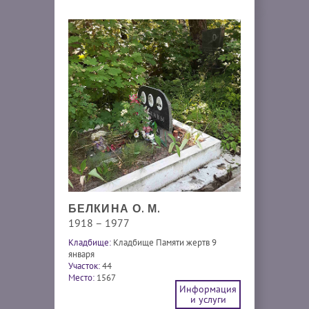
БЕЛКИНА О. М.
1918 – 1977
Кладбище:
Кладбище Памяти жертв 9
января
Участок:
44
Место:
1567
Информация
и услуги