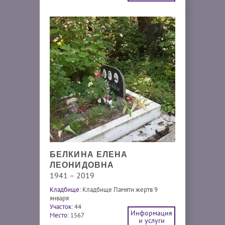
БЕЛКИНА ЕЛЕНА
ЛЕОНИДОВНА
1941 – 2019
Кладбище:
Кладбище Памяти жертв 9
января
Участок:
44
Информация
Место:
1567
и услуги