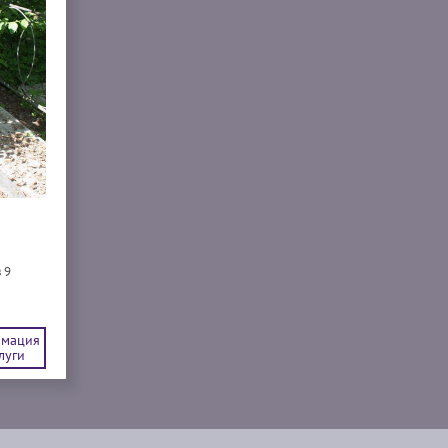
 9
мация
луги