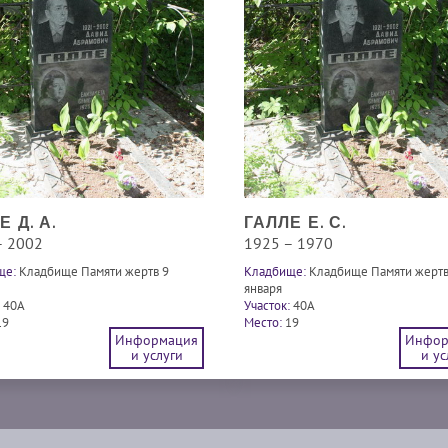
Е Д. А.
ГАЛЛЕ Е. С.
– 2002
1925 – 1970
ще:
Кладбище Памяти жертв 9
Кладбище:
Кладбище Памяти жертв
января
40A
Участок:
40A
19
Место:
19
Информация
Инфор
и услуги
и ус