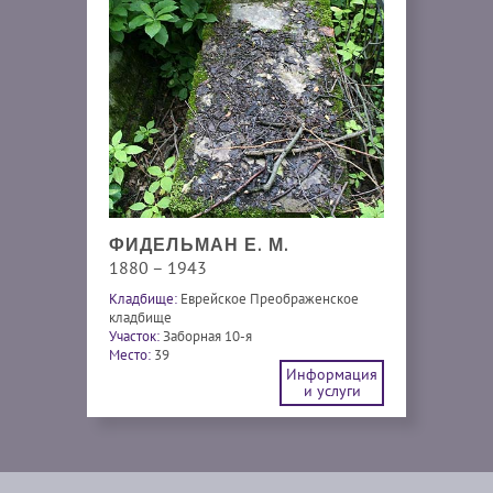
ФИДЕЛЬМАН Е. М.
1880 – 1943
Кладбище:
Еврейское Преображенское
кладбище
Участок:
Заборная 10-я
Место:
39
Информация
и услуги