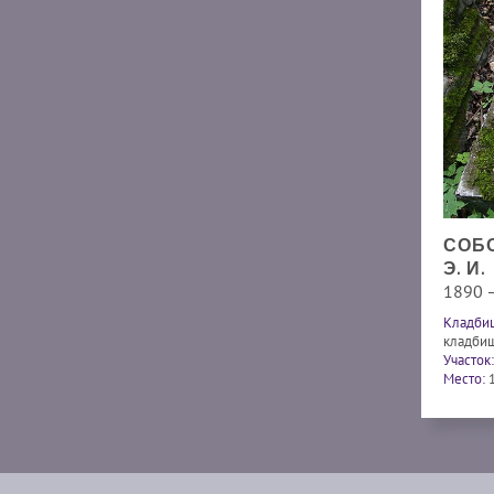
СОБ
Э. И.
1890 
Кладби
кладби
Участок:
Место: