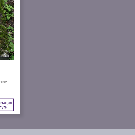
ское
мация
луги