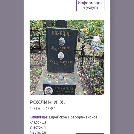
Информация
и услуги
РОХЛИН И. Х.
1916 – 1981
Кладбище:
Еврейское Преображенское
кладбище
Участок:
9
Место:
16