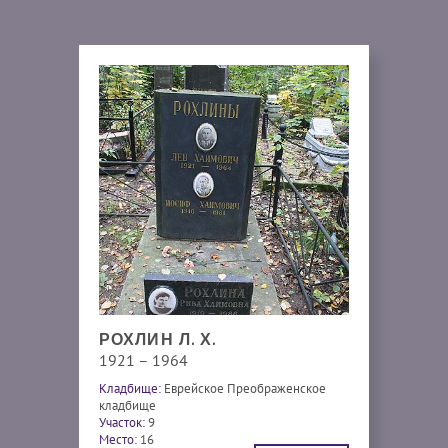
РОХЛИН Л. Х.
1921 – 1964
Кладбище:
Еврейское Преображенское
кладбище
Участок:
9
Место:
16