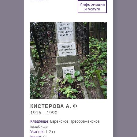
Информация
и услуги
КИСТЕРОВА А. Ф.
1916 – 1990
Кладбище:
Еврейское Преображенское
кладбище
Участок:
1-2 ст.
Место:
61