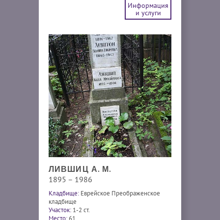
Информация
и услуги
ЛИВШИЦ А. М.
1895 – 1986
Кладбище:
Еврейское Преображенское
кладбище
Участок:
1-2 ст.
Место:
61