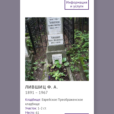
Информация
и услуги
ЛИВШИЦ Ф. А.
1891 – 1967
Кладбище:
Еврейское Преображенское
кладбище
Участок:
1-2 ст.
Место:
61