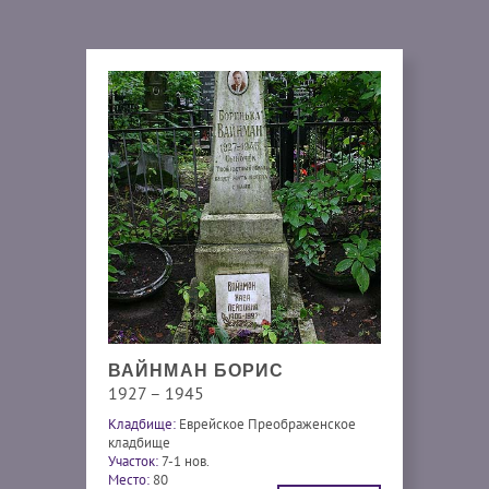
ВАЙНМАН БОРИС
1927 – 1945
Кладбище:
Еврейское Преображенское
кладбище
Участок:
7-1 нов.
Место:
80