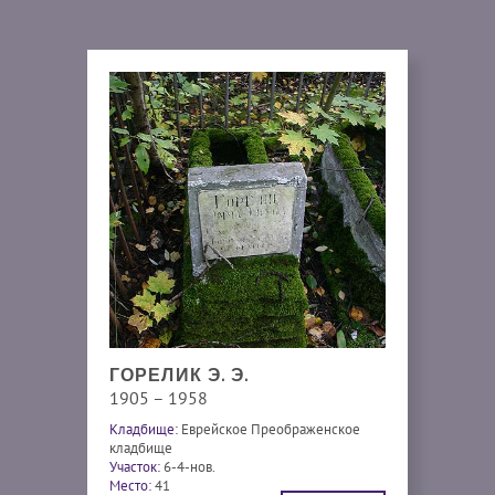
ГОРЕЛИК Э. Э.
1905 – 1958
Кладбище:
Еврейское Преображенское
кладбище
Участок:
6-4-нов.
Место:
41