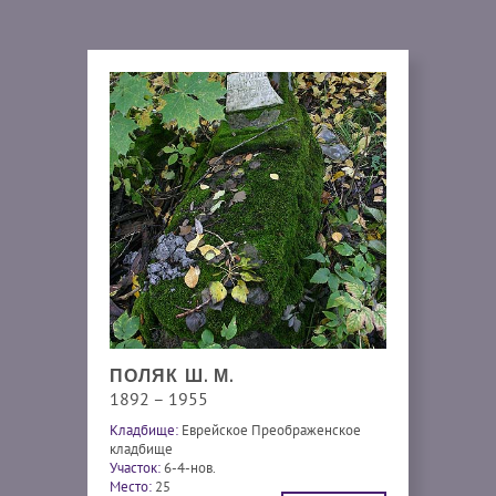
ПОЛЯК Ш. М.
1892 – 1955
Кладбище:
Еврейское Преображенское
кладбище
Участок:
6-4-нов.
Место:
25