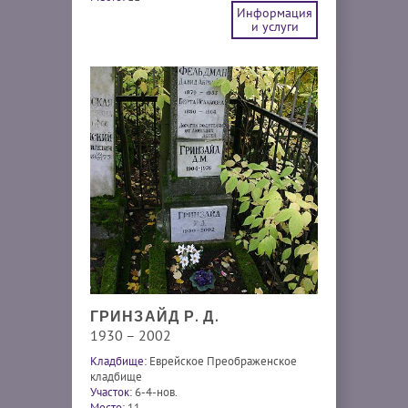
Информация
и услуги
ГРИНЗАЙД Р. Д.
1930 – 2002
Кладбище:
Еврейское Преображенское
кладбище
Участок:
6-4-нов.
Место:
11