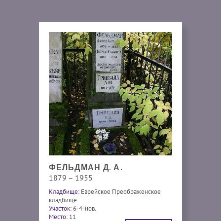
ФЕЛЬДМАН Д. А.
1879 – 1955
Кладбище:
Еврейское Преображенское
кладбище
Участок:
6-4-нов.
Место:
11