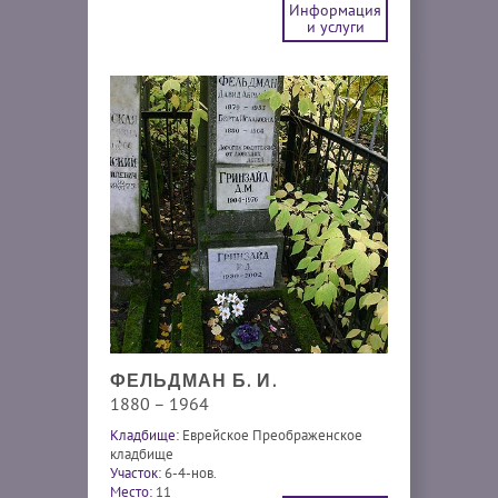
Информация
и услуги
ФЕЛЬДМАН Б. И.
1880 – 1964
Кладбище:
Еврейское Преображенское
кладбище
Участок:
6-4-нов.
Место:
11