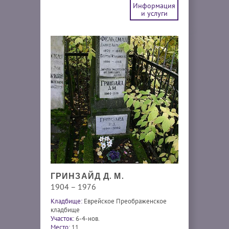
Информация
и услуги
ГРИНЗАЙД Д. М.
1904 – 1976
Кладбище:
Еврейское Преображенское
кладбище
Участок:
6-4-нов.
Место:
11