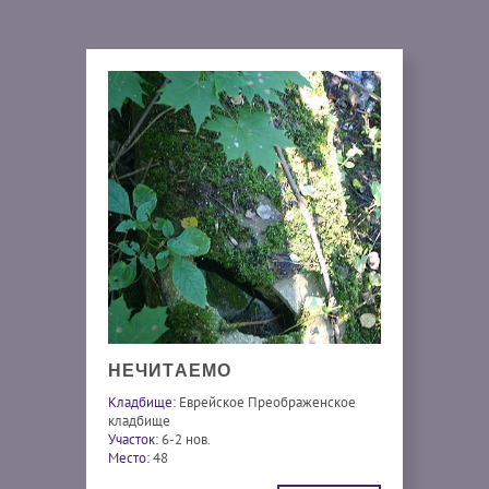
НЕЧИТАЕМО
Кладбище:
Еврейское Преображенское
кладбище
Участок:
6-2 нов.
Место:
48