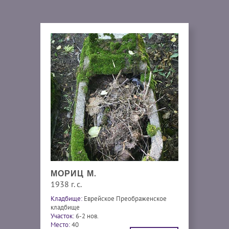
МОРИЦ М.
1938 г. с.
Кладбище:
Еврейское Преображенское
кладбище
Участок:
6-2 нов.
Место:
40