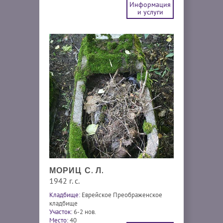
Информация
и услуги
МОРИЦ С. Л.
1942 г. с.
Кладбище:
Еврейское Преображенское
кладбище
Участок:
6-2 нов.
Место:
40