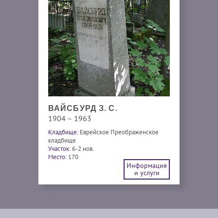
ВАЙСБУРД З. С.
1904 – 1963
Кладбище:
Еврейское Преображенское
кладбище
Участок:
6-2 нов.
Место:
170
Информация
и услуги