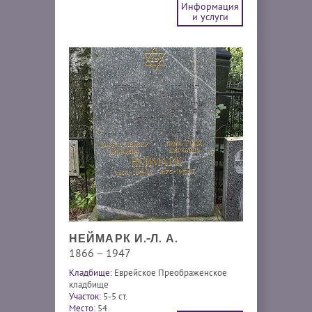
Информация
и услуги
НЕЙМАРК И.-Л. А.
1866 – 1947
Кладбище:
Еврейское Преображенское
кладбище
Участок:
5-5 ст.
Место:
54