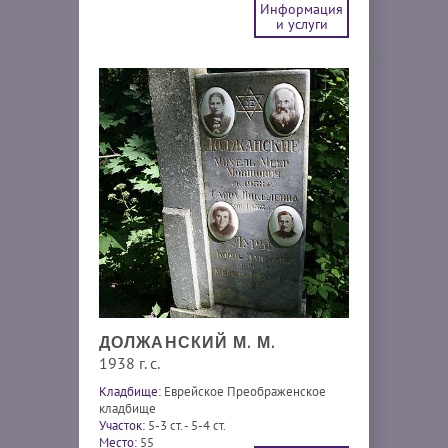
Информация
и услуги
ДОЛЖАНСКИЙ М. М.
1938 г. с.
Кладбище:
Еврейское Преображенское
кладбище
Участок:
5-3 ст. - 5-4 ст.
Место:
55