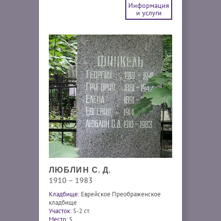
Информация
и услуги
ЛЮБЛИН С. Д.
1910 – 1983
Кладбище:
Еврейское Преображенское
кладбище
Участок:
5-2 ст.
Место:
5