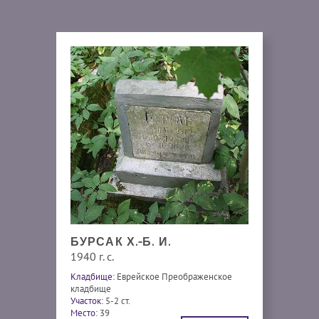
БУРСАК Х.-Б. И.
1940 г. с.
Кладбище:
Еврейское Преображенское
кладбище
Участок:
5-2 ст.
Место:
39