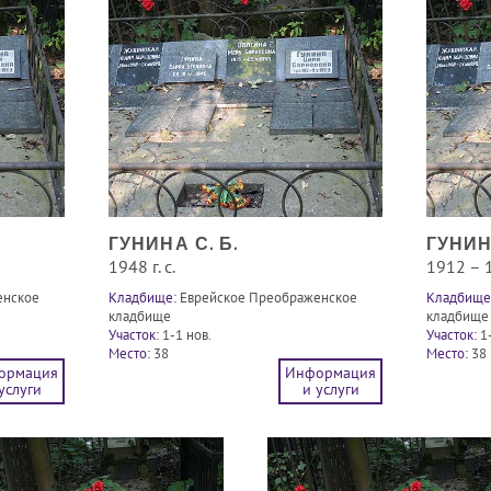
ГУНИНА С. Б.
ГУНИН
1948 г. с.
1912 – 
енское
Кладбище:
Еврейское Преображенское
Кладбище
кладбище
кладбище
Участок:
1-1 нов.
Участок:
1
Место:
38
Место:
38
ормация
Информация
услуги
и услуги