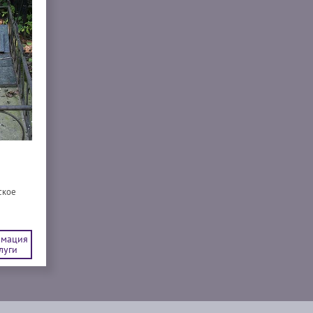
ское
мация
луги