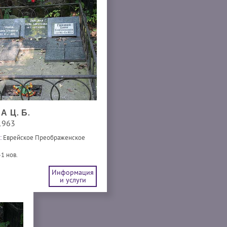
А Ц. Б.
1963
:
Еврейское Преображенское
-1 нов.
Информация
и услуги