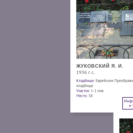
ЖУКОВСКИЙ Я. И.
1936 г. с.
Кладбище:
Еврейское Преображ
кладбище
Участок:
1-1 нов.
Место:
38
Инф
и 