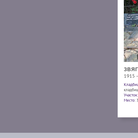
ЗВЯГ
1915 
Кладби
кладби
Участок:
Место: