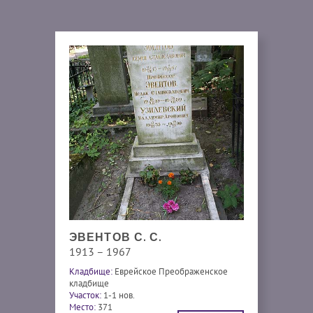
ЭВЕНТОВ С. С.
1913 – 1967
Кладбище:
Еврейское Преображенское
кладбище
Участок:
1-1 нов.
Место:
371