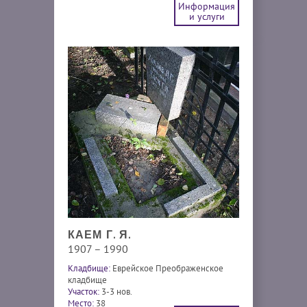
Информация
и услуги
КАЕМ Г. Я.
1907 – 1990
Кладбище:
Еврейское Преображенское
кладбище
Участок:
3-3 нов.
Место:
38