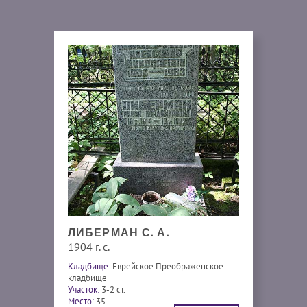
ЛИБЕРМАН С. А.
1904 г. с.
Кладбище:
Еврейское Преображенское
кладбище
Участок:
3-2 ст.
Место:
35