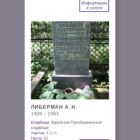
Информация
и услуги
ЛИБЕРМАН А. Н.
1909 – 1983
Кладбище:
Еврейское Преображенское
кладбище
Участок:
3-2 ст.
Место:
35