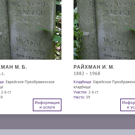
МАН М. Б.
РАЙХМАН И. М.
 с.
1882 – 1968
ще:
Еврейское Преображенское
Кладбище:
Еврейское Преображен
ще
кладбище
2-6 ст.
Участок:
2-6 ст.
39
Место:
39
Информация
Инфор
и услуги
и ус