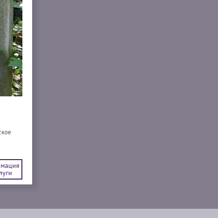
ское
мация
луги