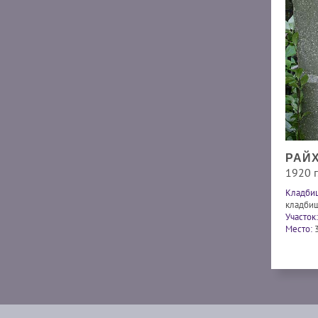
РАЙХ
1920 г.
Кладби
кладби
Участок:
Место: