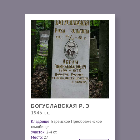
БОГУСЛАВСКАЯ Р. Э.
1945 г. с.
Кладбище:
Еврейское Преображенское
кладбище
Участок:
2-4 ст.
Место:
27