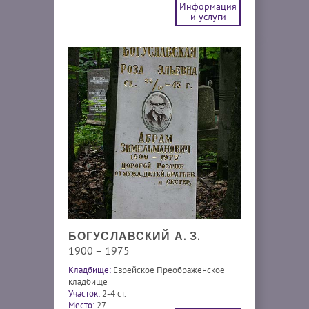
Информация
и услуги
БОГУСЛАВСКИЙ А. З.
1900 – 1975
Кладбище:
Еврейское Преображенское
кладбище
Участок:
2-4 ст.
Место:
27