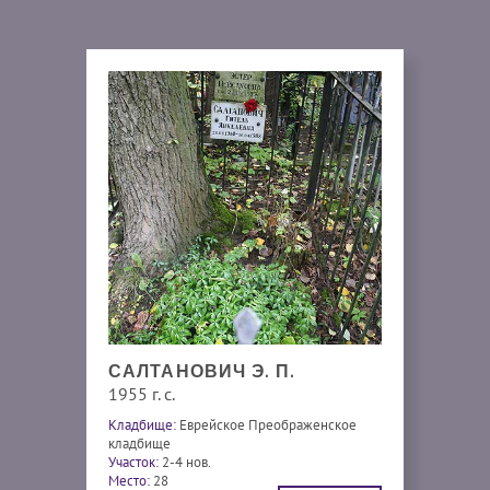
САЛТАНОВИЧ Э. П.
1955 г. с.
Кладбище:
Еврейское Преображенское
кладбище
Участок:
2-4 нов.
Место:
28